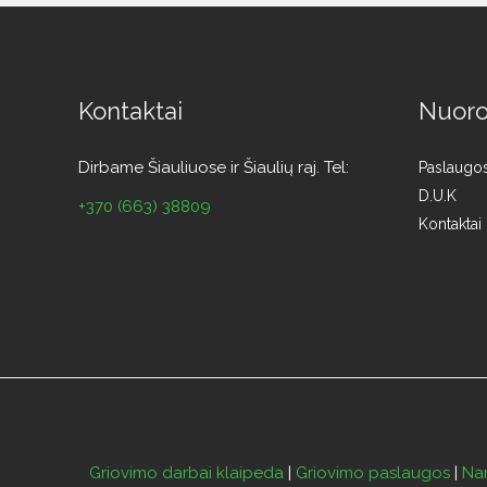
Kontaktai
Nuor
Dirbame Šiauliuose ir Šiaulių raj. Tel:
Paslaugo
D.U.K
+370 (663) 38809
Kontaktai
Griovimo darbai klaipeda
|
Griovimo paslaugos
|
Nam