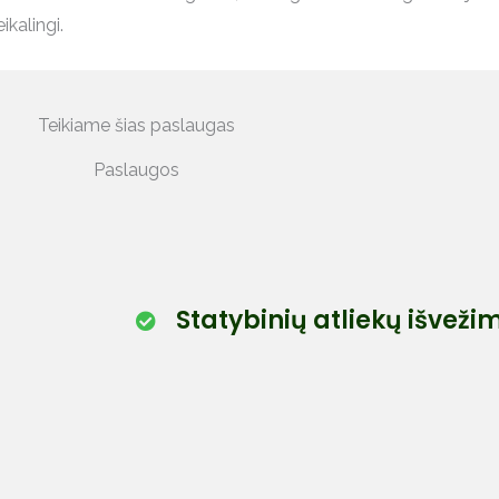
ikalingi.
Teikiame šias paslaugas
Paslaugos
Statybinių atliekų išveži