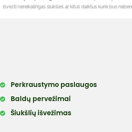
išvežti nereikalingas šiukšles ar kitus daiktus kurie bus nebere
Perkraustymo paslaugos
Baldų pervežimai
Šiukšlių išvežimas