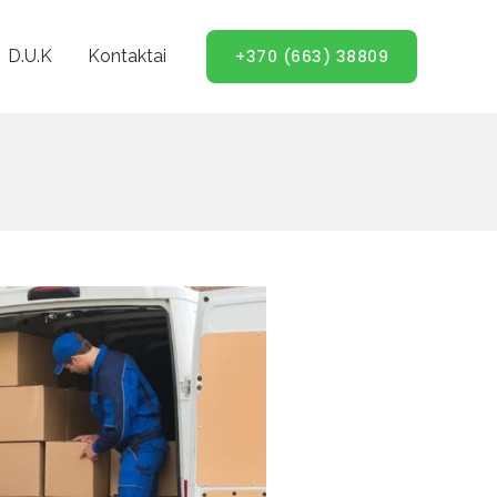
D.U.K
Kontaktai
+370 (663) 38809