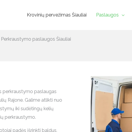
Krovinių pervežimas Šiauliai
Paslaugos
Perkraustymo paslaugos Šiauliai
as perkraustymo paslaugas
ulių Rajone. Galime atlikti nuo
stymų iki sudėtingų kelių
nių perkraustymo.
tojai padės išrinkti baldus,