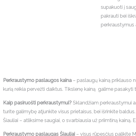
supakuoti į sau
pakrauti bei iškr
perkraustymus a
Perkraustymo paslaugos kaina
– paslaugų kainą priklauso nu
kurią reikia pervežti daiktus. Tikslenę kainą galime pasakyti
Kaip pasiruošti perkraustymui?
Sklandžiam perkraustymui asm
turite galimybę atjunkite visus prietaisus, bei išrinkite ba
Šiauliai – atliksime saugiai, o svarbiausia už priimtiną kainą.
Perkraustymo paslaugas Šiauliai
– visus rūpesčius palikite 