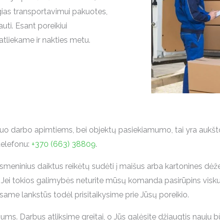
gias transportavimui pakuotes,
auti. Esant poreikiui
tliekame ir nakties metu.
o darbo apimtiems, bei objektų pasiekiamumo, tai yra aukšto iš 
 telefonu:
+370 (663) 38809
.
eninius daiktus reikėtų sudėti į maišus arba kartonines dėžes 
ldus. Jei tokios galimybės neturite mūsų komanda pasirūpins vi
 Esame lankstūs todėl prisitaikysime prie Jūsų poreikio.
Mums. Darbus atliksime greitai, o Jūs galėsite džiaugtis nauj