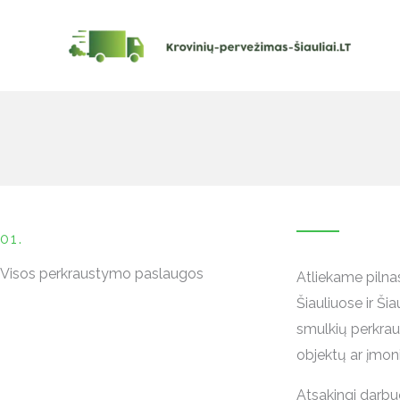
Pereiti
prie
turinio
01.
Visos perkraustymo paslaugos
Atliekame piln
Šiauliuose ir Šia
smulkių perkrau
objektų ar įmo
Atsakingi darbuo