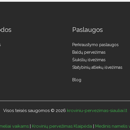
odos
Paslaugos
s
Perkraustymo paslaugos
Baldų pervežimas
Šiukšlių išvežimas
Statybinių atliekų išvežimas
Blog
Visos teisės saugomos © 2026
kroviniu-pervezimas-siauliai.lt
eliai vaikams
|
Krovinių pervežimas Klaipėda
|
Medinis namelis 