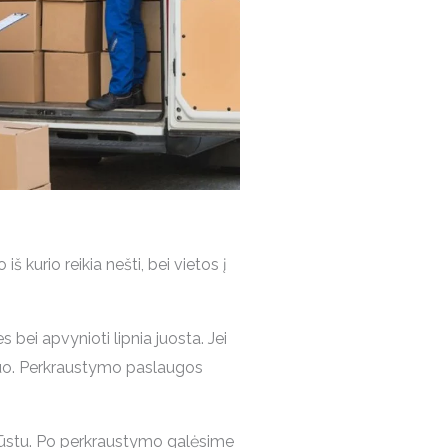
kurio reikia nešti, bei vietos į
bei apvynioti lipnia juosta. Jei
skuo. Perkraustymo paslaugos
u būstu. Po perkraustymo galėsime